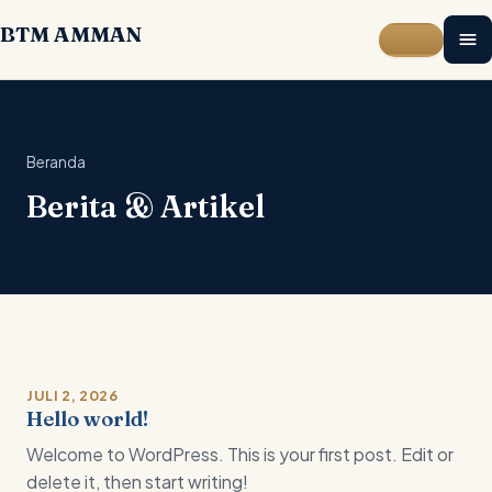
Langsung ke konten utama
BTM AMMAN
Beranda
Berita & Artikel
JULI 2, 2026
Hello world!
Welcome to WordPress. This is your first post. Edit or
delete it, then start writing!